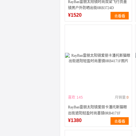
RayBan雷朋太阳镜时尚双梁飞行员墨
镜男户外防晒出街0RB3724D
¥1520
喜欢
145
月销量:
0
RayBan雷朋太阳镜爱丽卡潘托斯猫眼
出街遮阳轻盈时尚墨镜0RB4171F
¥1380