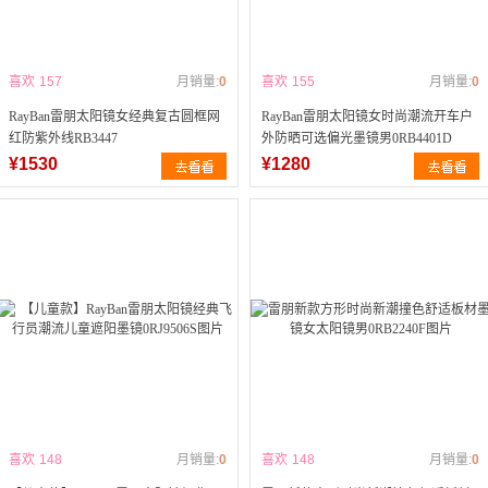
喜欢
157
月销量:
0
喜欢
155
月销量:
0
RayBan雷朋太阳镜女经典复古圆框网
RayBan雷朋太阳镜女时尚潮流开车户
红防紫外线RB3447
外防晒可选偏光墨镜男0RB4401D
¥1530
¥1280
喜欢
148
月销量:
0
喜欢
148
月销量:
0