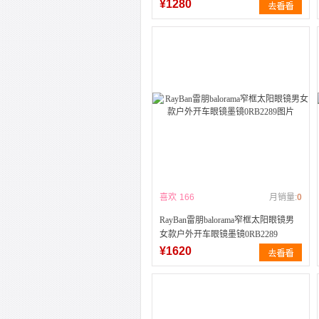
¥1280
喜欢
166
月销量:
0
RayBan雷朋balorama窄框太阳眼镜男
女款户外开车眼镜墨镜0RB2289
¥1620