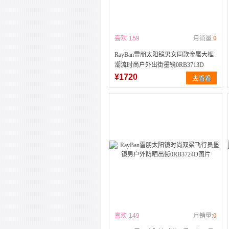
喜欢
159
月销量:
0
RayBan雷朋太阳镜男女同款金属大框
潮流时尚户外出街墨镜0RB3713D
¥1720
喜欢
149
月销量:
0